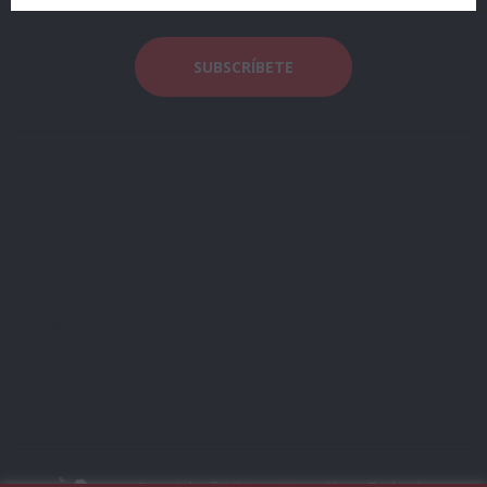
Aviso Legal
Téminos y Condiciones
Acerca de
Envíos
Pago Seguro
Contacte con nosotros
Tiendas