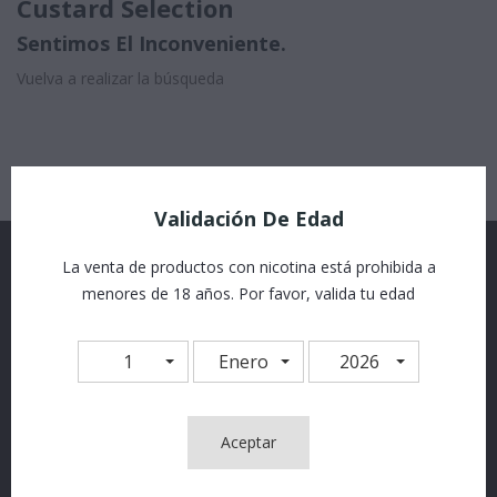
Custard Selection
Sentimos El Inconveniente.
Vuelva a realizar la búsqueda
Validación De Edad
¡SIEMPRE AL DÍA!
La venta de productos con nicotina está prohibida a
menores de 18 años. Por favor, valida tu edad
Puede darse de baja en cualquier momento. Para ello,
1
Enero
2026
consulte nuestra información de contacto en el aviso
legal.
Aceptar