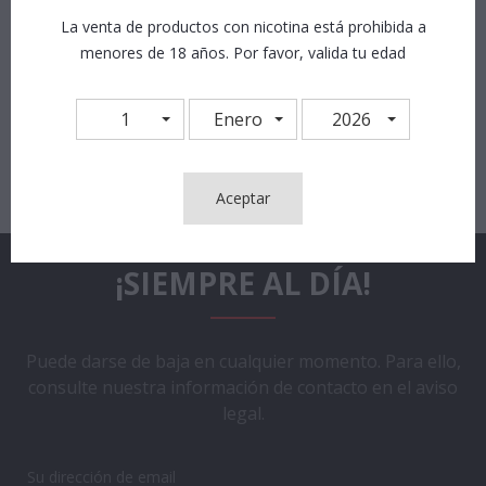
11,90 €
11,90 €
La venta de productos con nicotina está prohibida a
menores de 18 años. Por favor, valida tu edad
1
Enero
2026
Aceptar
¡SIEMPRE AL DÍA!
Puede darse de baja en cualquier momento. Para ello,
consulte nuestra información de contacto en el aviso
legal.