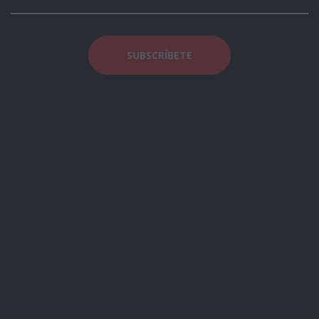
Aviso Legal
Téminos y Condiciones
Acerca de
Envíos
Pago Seguro
Contacte con nosotros
Tiendas