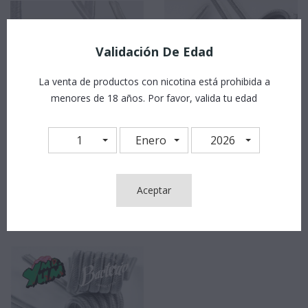
Validación De Edad
La venta de productos con nicotina está prohibida a
menores de 18 años. Por favor, valida tu edad
1
Enero
2026
BACTERIO COILS
BACTERIO COILS
Bacterio Coils TMF 0.14 Ohm (pack 2)
Bacterio Coils Core Alien Triple Nucleo 0.21...
Aceptar
11,90 €
11,90 €