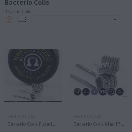
Bacterio Coils
Bacterio Coils

BACTERIO COILS
BACTERIO COILS
Bacterio Coils Fused Low Cost Full Ni80 0.21...
Bacterio Coils Mad F*cking Redux 0.13 Ohm (pack 2)