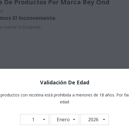
ta De Productos Por Marca Bey Ond
nd
imos El Inconveniente.
a realizar la búsqueda
Validación De Edad
 productos con nicotina está prohibida a menores de 18 años. Por favo
edad
1
Enero
2026