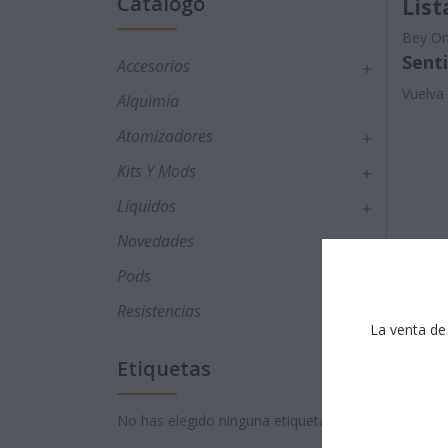
Catálogo
Lis
Bey O
Sent
Accesorios

Vuelva 
Alquimia
Atomizadores

Kits Y Mods

Líquidos

Novedades
Pods

Resistencias

La venta de
Etiquetas
No has elegido ninguna etiqueta