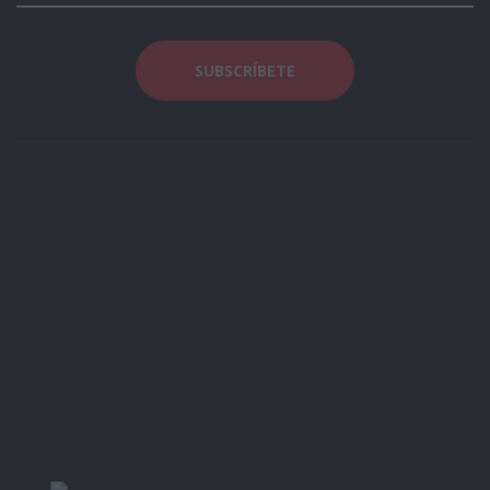
Aviso Legal
Téminos y Condiciones
Acerca de
Envíos
Pago Seguro
Contacte con nosotros
Tiendas