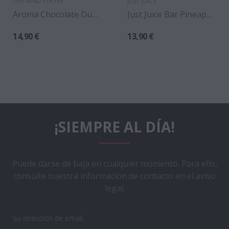
THE MIND FLAYER
JUST JUICE
Aroma Chocolate Dubai 30ml/120 (Longfill) -...
Just Juice Bar Pineapple Longfill 24ml
14,90 €
13,90 €
¡SIEMPRE AL DÍA!
Puede darse de baja en cualquier momento. Para ello,
consulte nuestra información de contacto en el aviso
legal.