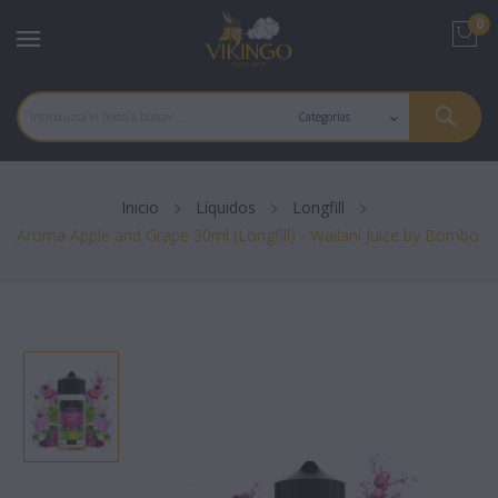
0
Inicio
Líquidos
Longfill
Aroma Apple and Grape 30ml (Longfill) - Wailani Juice by Bombo