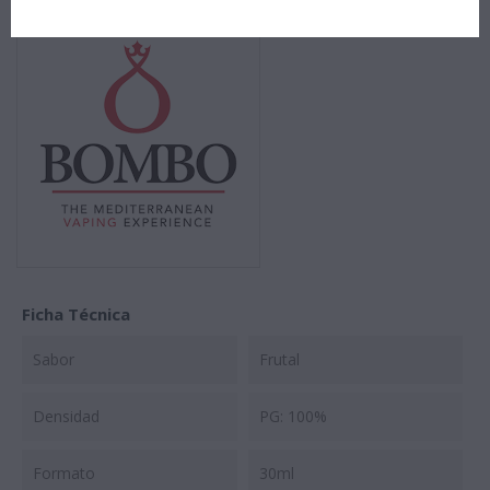
Ficha Técnica
Sabor
Frutal
Densidad
PG: 100%
Formato
30ml