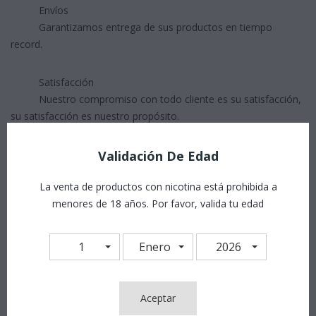
Envíos
Garantizamos entrega de sus productos en tiempo
record.
Satisfacción
Nuestro compromiso con todo cliente es su satisfacción,
su satisfacción es nuestro propósito.
Validación De Edad
La venta de productos con nicotina está prohibida a
menores de 18 años. Por favor, valida tu edad
1
Enero
2026
Detalles Del Producto
Aceptar