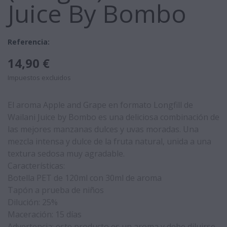
Juice By Bombo
Referencia:
14,90 €
Impuestos excluidos
El aroma Apple and Grape en formato Longfill de
Wailani Juice by Bombo es una deliciosa combinación de
las mejores manzanas dulces y uvas moradas. Una
mezcla intensa y dulce de la fruta natural, unida a una
textura sedosa muy agradable.
Características:
Botella PET de 120ml con 30ml de aroma
Tapón a prueba de niños
Dilución: 25%
Maceración: 15 días
Advertencia: este producto es un aroma y debe diluirse.