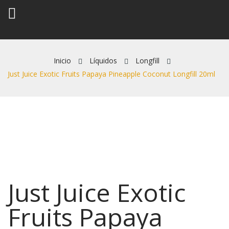
Inicio
Líquidos
Longfill
ck
Just Juice Exotic Fruits Papaya Pineapple Coconut Longfill 20ml
Just Juice Exotic
Fruits Papaya