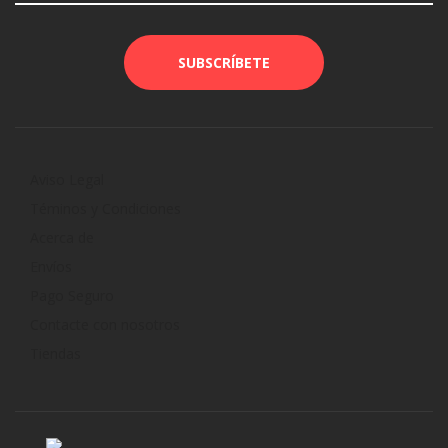
Aviso Legal
Téminos y Condiciones
Acerca de
Envíos
Pago Seguro
Contacte con nosotros
Tiendas