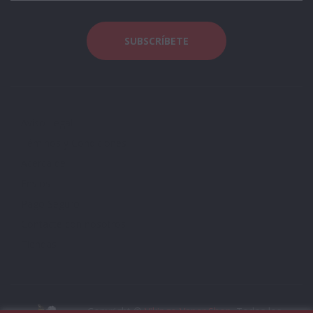
Aviso Legal
Téminos y Condiciones
Acerca de
Envíos
Pago Seguro
Contacte con nosotros
Tiendas
Copyright ©
Vikingo Vaper Shop
. Todos los