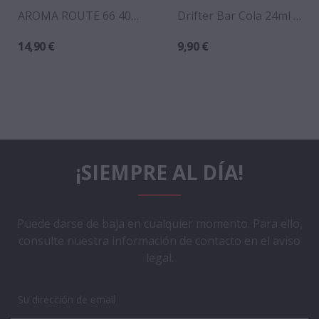
AROMA ROUTE 66 40ML LONGFILL - DROPS
Drifter Bar Cola 24ml Longfill
14,90 €
9,90 €
¡SIEMPRE AL DÍA!
Puede darse de baja en cualquier momento. Para ello,
consulte nuestra información de contacto en el aviso
legal.