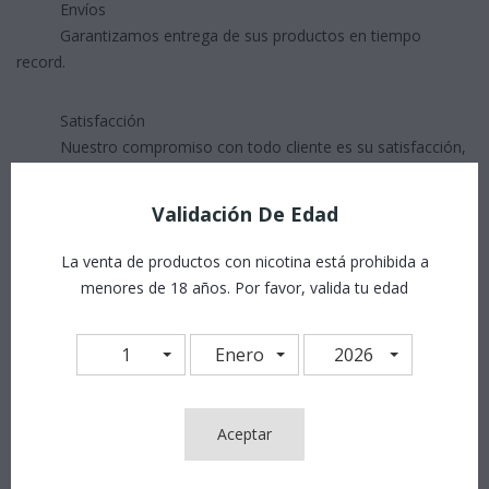
Envíos
Garantizamos entrega de sus productos en tiempo
record.
Satisfacción
Nuestro compromiso con todo cliente es su satisfacción,
su satisfacción es nuestro propósito.
Validación De Edad
La venta de productos con nicotina está prohibida a
menores de 18 años. Por favor, valida tu edad
1
Enero
2026
Detalles Del Producto
Aceptar