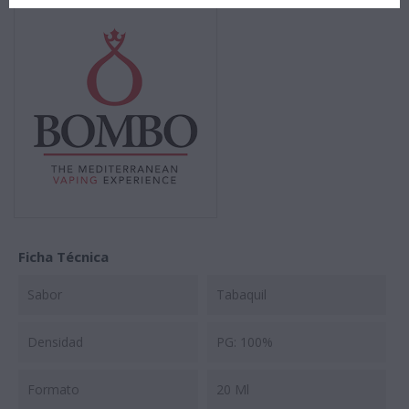
Ficha Técnica
Sabor
Tabaquil
Densidad
PG: 100%
Formato
20 Ml