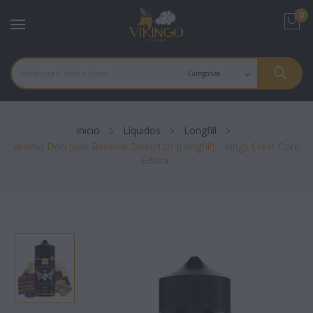
0
Inicio
Líquidos
Longfill
Aroma Don Juan Reserve 20ml/120 (Longfill) - Kings Crest Core
Edition