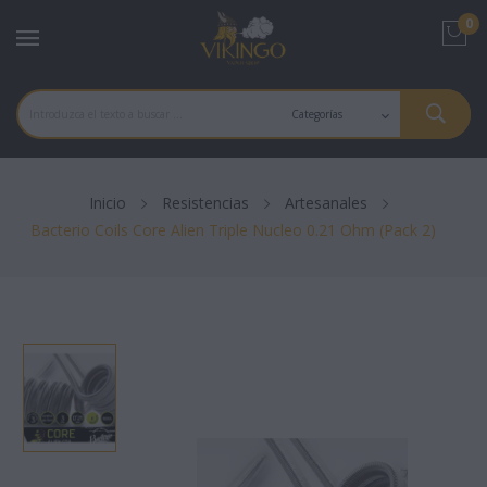
0
Inicio
Resistencias
Artesanales
Bacterio Coils Core Alien Triple Nucleo 0.21 Ohm (Pack 2)