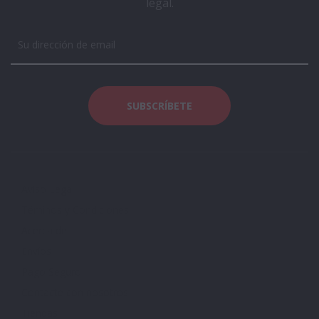
legal.
Aviso Legal
Téminos y Condiciones
Acerca de
Envíos
Pago Seguro
Contacte con nosotros
Tiendas