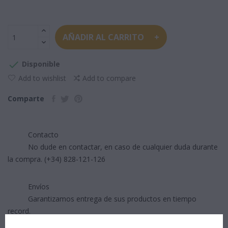
AÑADIR AL CARRITO

Disponible
Add to wishlist
Add to compare
Comparte
Contacto
No dude en contactar, en caso de cualquier duda durante
la compra. (+34) 828-121-126
Envíos
Garantizamos entrega de sus productos en tiempo
record.